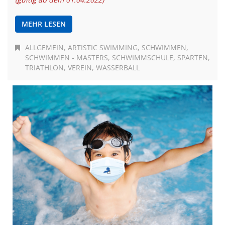
MEHR LESEN
ALLGEMEIN
ARTISTIC SWIMMING
SCHWIMMEN
SCHWIMMEN - MASTERS
SCHWIMMSCHULE
SPARTEN
TRIATHLON
VEREIN
WASSERBALL