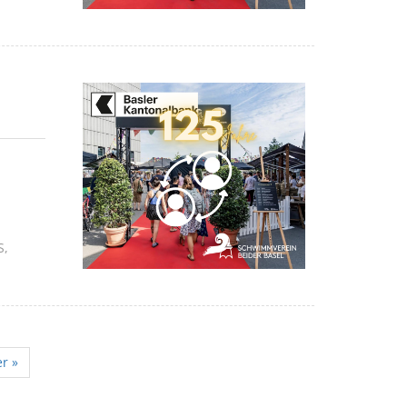
S
r »