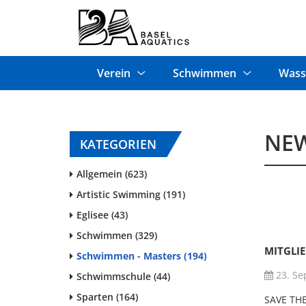
Verein
Schwimmen
Wass
NE
KATEGORIEN
Allgemein (623)
Artistic Swimming (191)
Eglisee (43)
Schwimmen (329)
MITGLI
Schwimmen - Masters (194)
23. Se
Schwimmschule (44)
Sparten (164)
SAVE THE