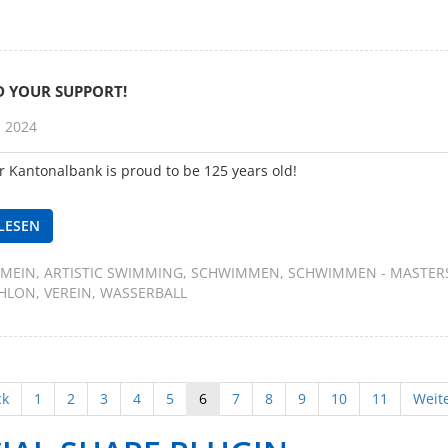
D YOUR SUPPORT!
i 2024
r Kantonalbank is proud to be 125 years old!
LESEN
EMEIN
ARTISTIC SWIMMING
SCHWIMMEN
SCHWIMMEN - MASTER
THLON
VEREIN
WASSERBALL
ck
1
2
3
4
5
6
7
8
9
10
11
Weite