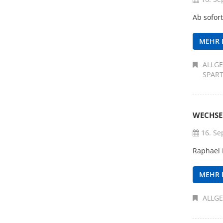
Ab sofor
MEHR 
ALLG
SPAR
WECHSE
16. Se
Raphael 
MEHR 
ALLG