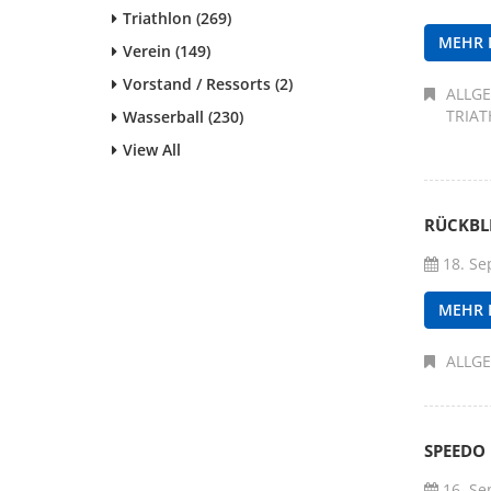
Triathlon (269)
MEHR 
Verein (149)
Vorstand / Ressorts (2)
ALLG
TRIA
Wasserball (230)
View All
RÜCKBL
18. Se
MEHR 
ALLG
SPEEDO
16. Se