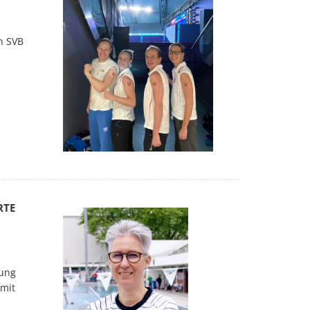
en SVB
RTE
dung
 mit