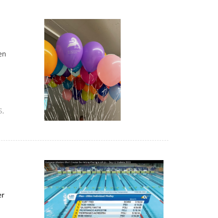
en
S
er