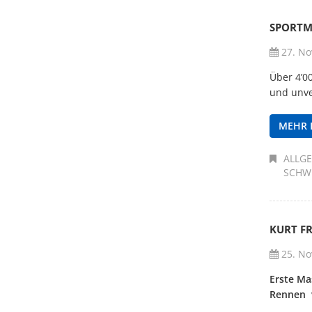
SPORTM
27. No
Über 4’0
und unve
MEHR 
ALLG
SCHW
KURT FR
25. No
Erste Ma
Rennen v