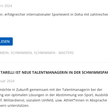
rz 2024
er, erfolgreicher internationaler Sportevent in Doha mit zahlreich
LESEN
EMEIN
SCHWIMMEN
SCHWIMMEN - MASTERS
 TARELLI IST NEUE TALENTMANAGERIN IN DER SCHWIMMSPA
nuar 2024
möchte in Zukunft gemeinsam mit der Talentmanagerin bei der
g von optimalen Lösungen in der Abstimmung von Sport, Ausbil
f, Militärdienst, sozialem Umfeld, usw. Athlet*innen in Absprache
nern unterstützen.