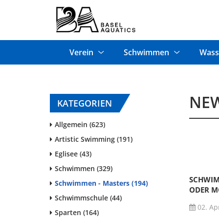
Verein
Schwimmen
Wass
NE
KATEGORIEN
Allgemein (623)
Artistic Swimming (191)
Eglisee (43)
Schwimmen (329)
SCHWIMM
Schwimmen - Masters (194)
ODER M
Schwimmschule (44)
02. Apr
Sparten (164)