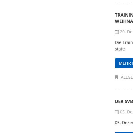
TRAINI
WEIHNA
20. De
Die Trai
statt:
MEHR 
ALLG
DER SVB
05. De
05. Deze