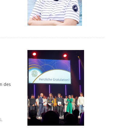
n des
S