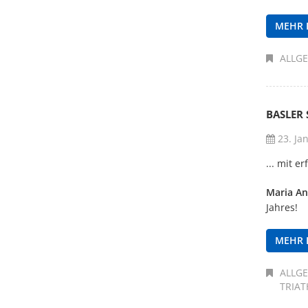
MEHR 
ALLG
BASLER
23. Ja
... mit e
Maria An
Jahres!
MEHR 
ALLG
TRIA