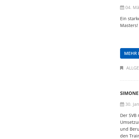
04. Mä
Ein stark
Masters!
MEHR 
ALLG
SIMONE
30. Ja
Der SVB 
Umsetzun
und Beru
den Trai