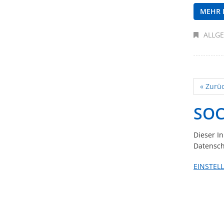
MEHR 
ALLG
« Zurü
SOC
Dieser I
Datensch
EINSTEL