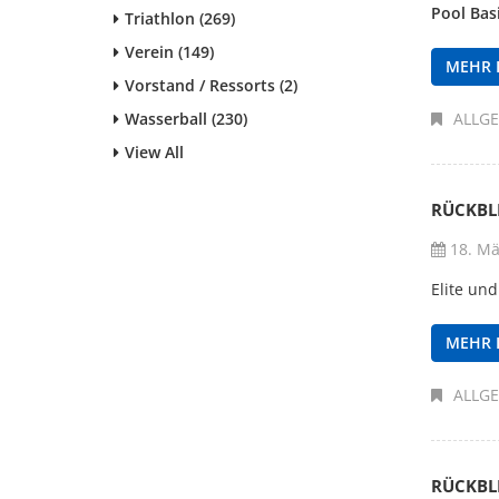
Pool Bas
Triathlon (269)
Verein (149)
MEHR 
Vorstand / Ressorts (2)
Wasserball (230)
ALLG
View All
RÜCKBLI
18. Mä
Elite un
MEHR 
ALLG
RÜCKBL