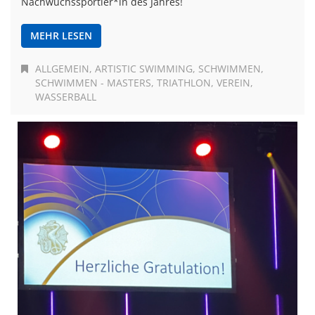
Nachwuchssportler*in des Jahres!
MEHR LESEN
ALLGEMEIN
ARTISTIC SWIMMING
SCHWIMMEN
SCHWIMMEN - MASTERS
TRIATHLON
VEREIN
WASSERBALL