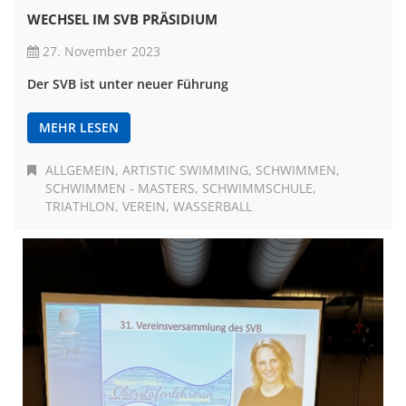
WECHSEL IM SVB PRÄSIDIUM
27. November 2023
Der SVB ist unter neuer Führung
MEHR LESEN
ALLGEMEIN
ARTISTIC SWIMMING
SCHWIMMEN
SCHWIMMEN - MASTERS
SCHWIMMSCHULE
TRIATHLON
VEREIN
WASSERBALL