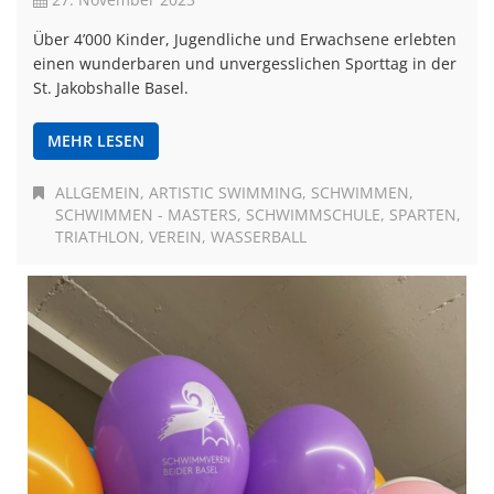
Über 4’000 Kinder, Jugendliche und Erwachsene erlebten
einen wunderbaren und unvergesslichen Sporttag in der
St. Jakobshalle Basel.
MEHR LESEN
ALLGEMEIN
ARTISTIC SWIMMING
SCHWIMMEN
SCHWIMMEN - MASTERS
SCHWIMMSCHULE
SPARTEN
TRIATHLON
VEREIN
WASSERBALL