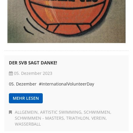
DER SVB SAGT DANKE!
05. Dezember 2023
05. Dezember #InternationalVolunteerDay
MEHR LESEN
ALLGEMEIN
ARTISTIC SWIMMING
SCHWIMMEN
SCHWIMMEN - MASTERS
TRIATHLON
VEREIN
WASSERBALL