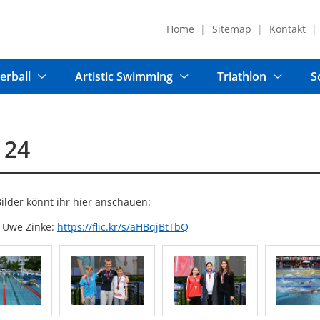
Home
Sitemap
Kontakt
erball
Artistic Swimming
Triathlon
S
 24
Bilder könnt ihr hier anschauen:
y Uwe Zinke:
https://flic.kr/s/aHBqjBtTbQ