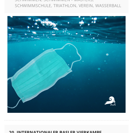
SCHWIMMSCHULE
TRIATHLON
VEREIN
WASSERBALL
20. INTERNATIONALER BASLER VIERKAMPF