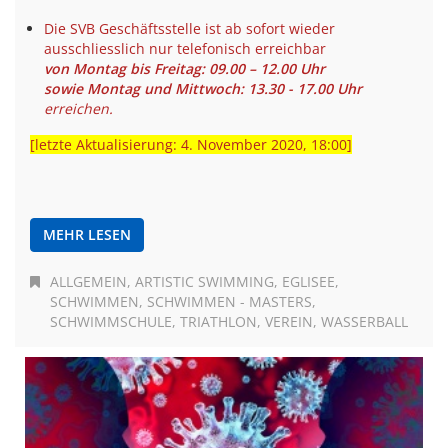
Die SVB Geschäftsstelle ist ab sofort wieder
ausschliesslich nur telefonisch erreichbar
von Montag bis Freitag: 09.00 – 12.00 Uhr
sowie
Montag und Mittwoch: 13.30 - 17.00 Uhr
erreichen
.
[letzte Aktualisierung: 4. November 2020, 18:00]
MEHR LESEN
ALLGEMEIN
ARTISTIC SWIMMING
EGLISEE
SCHWIMMEN
SCHWIMMEN - MASTERS
SCHWIMMSCHULE
TRIATHLON
VEREIN
WASSERBALL