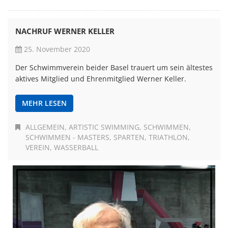
NACHRUF WERNER KELLER
25. November 2020
Der Schwimmverein beider Basel trauert um sein ältestes
aktives Mitglied und Ehrenmitglied Werner Keller.
MEHR LESEN
ALLGEMEIN
ARTISTIC SWIMMING
SCHWIMMEN
SCHWIMMEN - MASTERS
SPARTEN
TRIATHLON
VEREIN
WASSERBALL