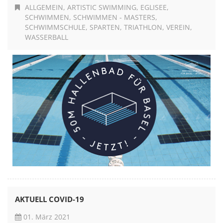
ALLGEMEIN
ARTISTIC SWIMMING
EGLISEE
SCHWIMMEN
SCHWIMMEN - MASTERS
SCHWIMMSCHULE
SPARTEN
TRIATHLON
VEREIN
WASSERBALL
AKTUELL COVID-19
01. März 2021