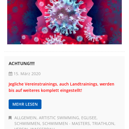
ACHTUNG!!!!
15. März 2020
Jegliche Vereinstrainings, auch Landtrainings, werden
bis auf weiteres komplett eingestellt!
MEHR LESEN
ALLGEMEIN
ARTISTIC SWIMMING
EGLISEE
SCHWIMMEN
SCHWIMMEN - MASTERS
TRIATHLON