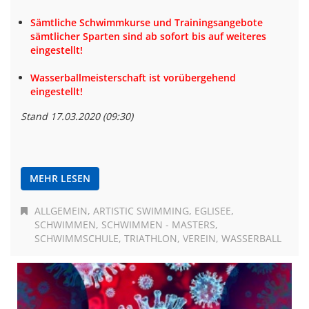
Sämtliche Schwimmkurse und Trainingsangebote
sämtlicher Sparten sind ab sofort bis auf weiteres
eingestellt!
Wasserballmeisterschaft ist vorübergehend
eingestellt!
Stand 17.03.2020 (09:30)
MEHR LESEN
ALLGEMEIN
ARTISTIC SWIMMING
EGLISEE
SCHWIMMEN
SCHWIMMEN - MASTERS
SCHWIMMSCHULE
TRIATHLON
VEREIN
WASSERBALL