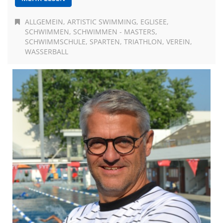
ALLGEMEIN
ARTISTIC SWIMMING
EGLISEE
SCHWIMMEN
SCHWIMMEN - MASTERS
SCHWIMMSCHULE
SPARTEN
TRIATHLON
VEREIN
WASSERBALL