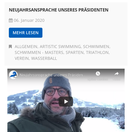
NEUJAHRSANSPRACHE UNSERES PRÄSIDENTEN
06. Januar 2020
MEHR LESEN
ALLGEMEIN
ARTISTIC SWIMMING
SCHWIMMEN
SCHWIMMEN - MASTERS
SPARTEN
TRIATHLON
VEREIN
WASSERBALL