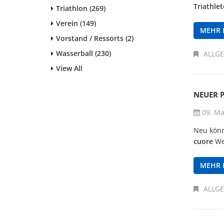
Triathle
Triathlon (269)
Verein (149)
MEHR 
Vorstand / Ressorts (2)
Wasserball (230)
ALLG
View All
NEUER 
09. Ma
Neu könn
cuore
We
MEHR 
ALLG