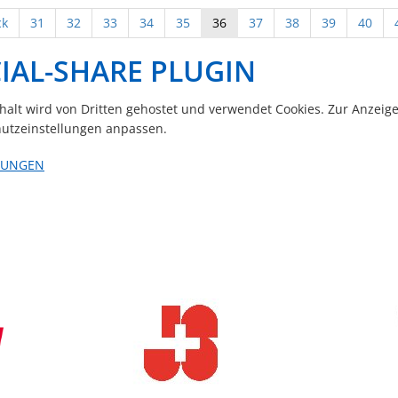
ck
31
32
33
34
35
36
37
38
39
40
IAL-SHARE PLUGIN
nhalt wird von Dritten gehostet und verwendet Cookies. Zur Anzeig
utzeinstellungen anpassen.
LUNGEN