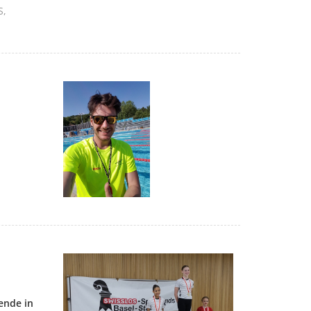
S
ende in