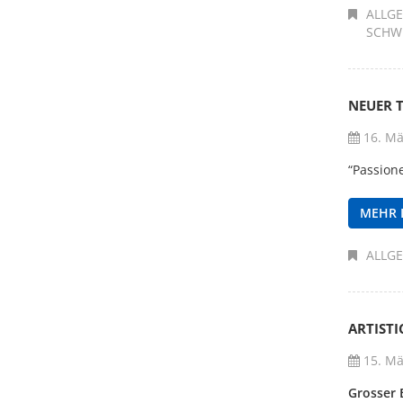
ALLG
SCHW
NEUER 
16. Mä
“Passione
MEHR 
ALLG
ARTIST
15. Mä
Grosser 