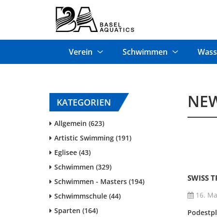
Verein
Schwimmen
Wass
NE
KATEGORIEN
Allgemein (623)
Artistic Swimming (191)
Eglisee (43)
Schwimmen (329)
SWISS T
Schwimmen - Masters (194)
16. Ma
Schwimmschule (44)
Sparten (164)
Podestpl