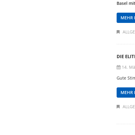
Basel mi
MEHR 
ALLG
DIE ELI
14. Mä
Gute Sti
MEHR 
ALLG