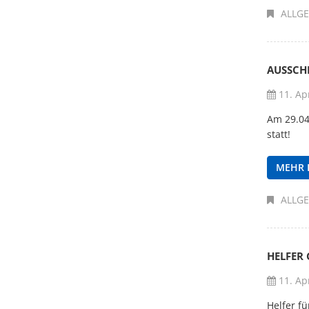
ALLG
AUSSCH
11. Apr
Am 29.04
statt!
MEHR 
ALLG
HELFER 
11. Apr
Helfer fü