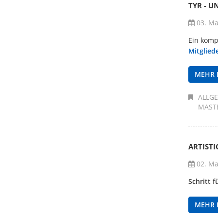
TYR - U
03. Ma
Ein komp
Mitglied
MEHR 
ALLG
MAST
ARTISTI
02. Ma
Schritt 
MEHR 