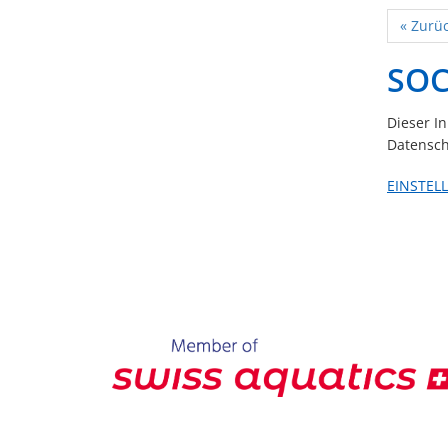
« Zurü
SOC
Dieser I
Datensch
EINSTEL