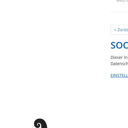
MAST
« Zurü
SOC
Dieser I
Datensch
EINSTEL