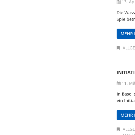
13. Apr
Die Wass
Spielbet
MEHR 
ALLG
INITIAT
11. Mä
In Basel
ein Initi
MEHR 
ALLG