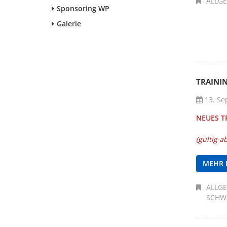
ALLG
Sponsoring WP
Galerie
TRAINI
13. Se
NEUES T
(gültig 
MEHR 
ALLG
SCHW