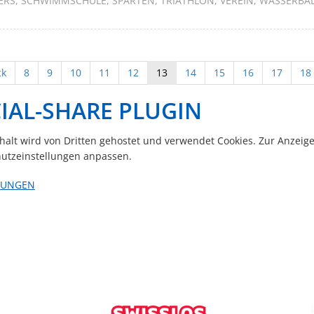
ERS
SCHWIMMSCHULE
SPARTEN
TRIATHLON
VEREIN
WASSERBA
ck
8
9
10
11
12
13
14
15
16
17
18
IAL-SHARE PLUGIN
nhalt wird von Dritten gehostet und verwendet Cookies. Zur Anzeig
utzeinstellungen anpassen.
LUNGEN