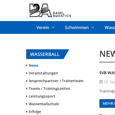
Verein
Schwimmen
Wass
NE
WASSERBALL
News
SVB WA
Veranstaltungen
Ansprechpartner / Trainerteam
29. Se
Teams / Trainingszeiten
Training
Leistungssport
MEHR 
Wasserballschule
Erfolge