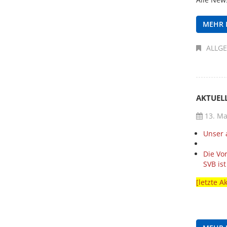
MEHR 
ALLG
AKTUELL
13. Ma
Unser 
Die Vo
SVB ist
[letzte A