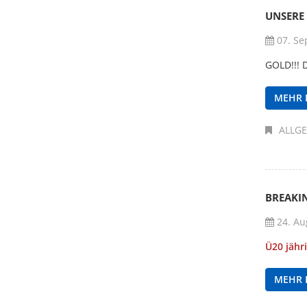
UNSERE 
07. Se
GOLD!!! D
MEHR 
ALLG
BREAKI
24. Au
Ü20 jähr
MEHR 