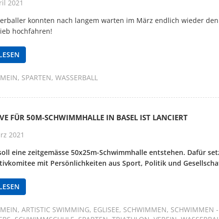
il 2021
erballer konnten nach langem warten im März endlich wieder den
rieb hochfahren!
LESEN
EMEIN
SPARTEN
WASSERBALL
IVE FÜR 50M-SCHWIMMHALLE IN BASEL IST LANCIERT
rz 2021
 soll eine zeitgemässe 50x25m-Schwimmhalle entstehen. Dafür setz
ativkomitee mit Persönlichkeiten aus Sport, Politik und Gesellschaf
LESEN
EMEIN
ARTISTIC SWIMMING
EGLISEE
SCHWIMMEN
SCHWIMMEN -