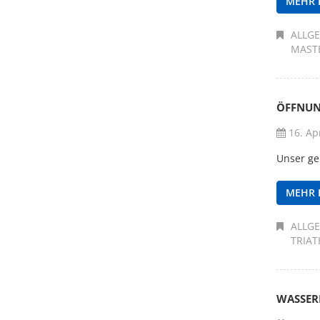
MEHR 
ALLG
MAST
ÖFFNUN
16. Apr
Unser gel
MEHR 
ALLG
TRIA
WASSER