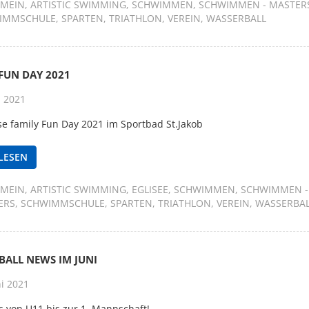
EMEIN
ARTISTIC SWIMMING
SCHWIMMEN
SCHWIMMEN - MASTER
IMMSCHULE
SPARTEN
TRIATHLON
VEREIN
WASSERBALL
FUN DAY 2021
i 2021
se family Fun Day 2021 im Sportbad St.Jakob
LESEN
EMEIN
ARTISTIC SWIMMING
EGLISEE
SCHWIMMEN
SCHWIMMEN -
ERS
SCHWIMMSCHULE
SPARTEN
TRIATHLON
VEREIN
WASSERBA
BALL NEWS IM JUNI
ni 2021
s von U11 bis zur 1. Mannschaft!