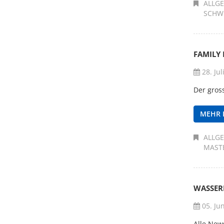
ALLG
SCHW
FAMILY 
28. Jul
Der gros
MEHR 
ALLG
MAST
WASSER
05. Ju
Alle New