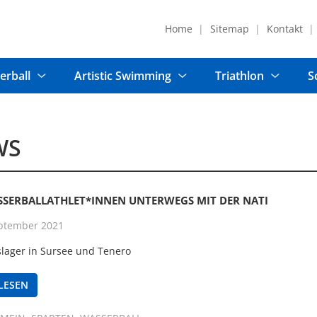
Home
Sitemap
Kontakt
erball
Artistic Swimming
Triathlon
S
WS
SSERBALLATHLET*INNEN UNTERWEGS MIT DER NATI
ptember 2021
slager in Sursee und Tenero
LESEN