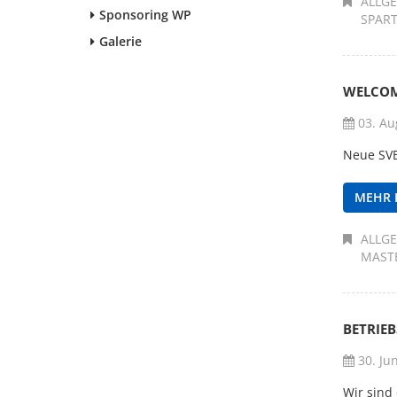
ALLG
Sponsoring WP
SPAR
Galerie
WELCOM
03. Au
Neue SVB
MEHR 
ALLG
MAST
BETRIEBS
30. Ju
Wir sind