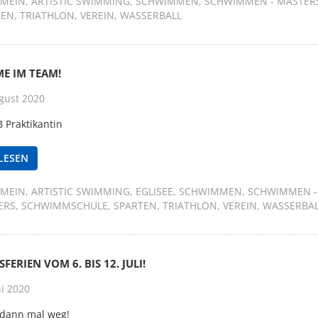
EMEIN
ARTISTIC SWIMMING
SCHWIMMEN
SCHWIMMEN - MASTER
TEN
TRIATHLON
VEREIN
WASSERBALL
E IM TEAM!
gust 2020
 Praktikantin
LESEN
EMEIN
ARTISTIC SWIMMING
EGLISEE
SCHWIMMEN
SCHWIMMEN -
ERS
SCHWIMMSCHULE
SPARTEN
TRIATHLON
VEREIN
WASSERBA
FERIEN VOM 6. BIS 12. JULI!
ni 2020
 dann mal weg!