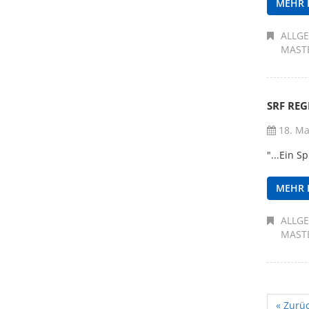
MEHR 
ALLG
MAST
SRF RE
18. Ma
"...Ein S
MEHR 
ALLG
MAST
« Zurü