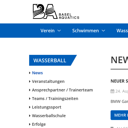
Verein
Schwimmen
Wass
NE
WASSERBALL
News
NEUER 
Veranstaltungen
Ansprechpartner / Trainerteam
24. Au
Teams / Trainingszeiten
BMW Gara
Leistungssport
MEHR 
Wasserballschule
Erfolge