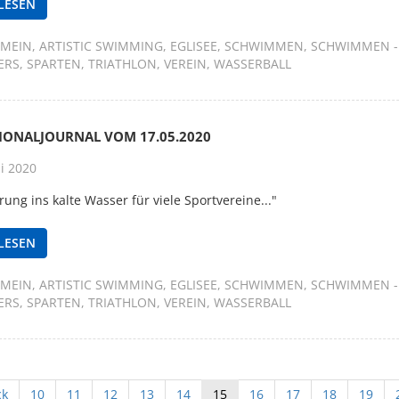
LESEN
EMEIN
ARTISTIC SWIMMING
EGLISEE
SCHWIMMEN
SCHWIMMEN -
ERS
SPARTEN
TRIATHLON
VEREIN
WASSERBALL
GIONALJOURNAL VOM 17.05.2020
i 2020
prung ins kalte Wasser für viele Sportvereine..."
LESEN
EMEIN
ARTISTIC SWIMMING
EGLISEE
SCHWIMMEN
SCHWIMMEN -
ERS
SPARTEN
TRIATHLON
VEREIN
WASSERBALL
ck
10
11
12
13
14
15
16
17
18
19