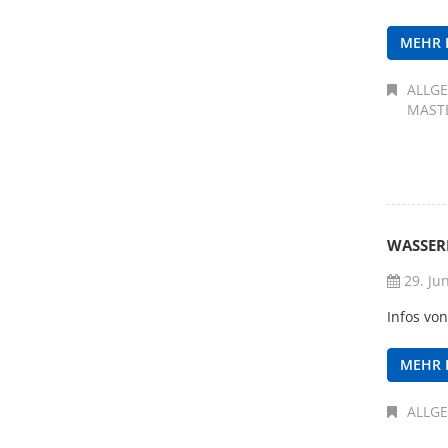
MEHR 
ALLG
MAST
WASSERB
29. Ju
Infos vo
MEHR 
ALLG