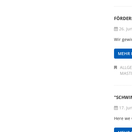
FÖRDERP
26. Ju
Wir gewi
MEHR 
ALLG
MAST
"SCHWI
17. Ju
Here we 