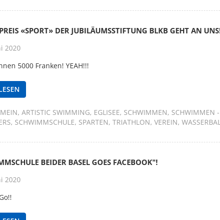
REIS «SPORT» DER JUBILÄUMSSTIFTUNG BLKB GEHT AN UNS
ni 2020
nnen 5000 Franken! YEAH!!!
LESEN
EMEIN
ARTISTIC SWIMMING
EGLISEE
SCHWIMMEN
SCHWIMMEN -
ERS
SCHWIMMSCHULE
SPARTEN
TRIATHLON
VEREIN
WASSERBA
MMSCHULE BEIDER BASEL GOES FACEBOOK"!
ni 2020
Go!!