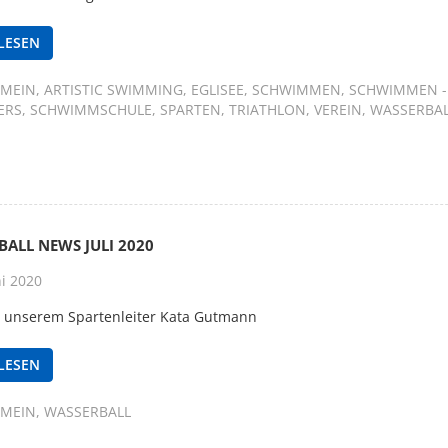
LESEN
EMEIN
ARTISTIC SWIMMING
EGLISEE
SCHWIMMEN
SCHWIMMEN -
ERS
SCHWIMMSCHULE
SPARTEN
TRIATHLON
VEREIN
WASSERBA
ALL NEWS JULI 2020
ni 2020
n unserem Spartenleiter Kata Gutmann
LESEN
EMEIN
WASSERBALL