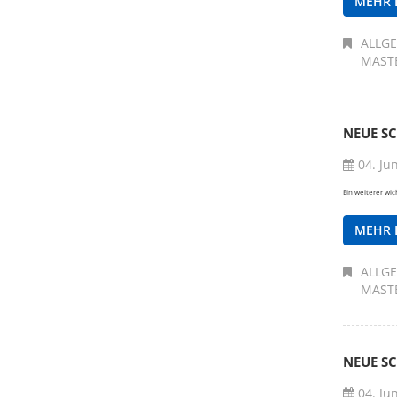
MEHR 
ALLG
MAST
NEUE S
04. Ju
Ein weiterer wic
MEHR 
ALLG
MAST
NEUE S
04. Ju