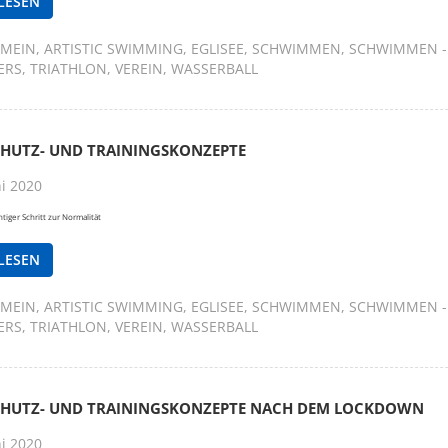
LESEN
EMEIN
ARTISTIC SWIMMING
EGLISEE
SCHWIMMEN
SCHWIMMEN -
ERS
TRIATHLON
VEREIN
WASSERBALL
CHUTZ- UND TRAININGSKONZEPTE
ni 2020
htiger Schritt zur Normalität
LESEN
EMEIN
ARTISTIC SWIMMING
EGLISEE
SCHWIMMEN
SCHWIMMEN -
ERS
TRIATHLON
VEREIN
WASSERBALL
CHUTZ- UND TRAININGSKONZEPTE NACH DEM LOCKDOWN
ni 2020