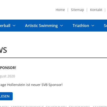
Home
Sitemap
Kontakt
erball
Artistic Swimming
Triathlon
S
WS
SPONSOR!
gust 2020
ge Hollenstein ist neuer SVB Sponsor!
LESEN