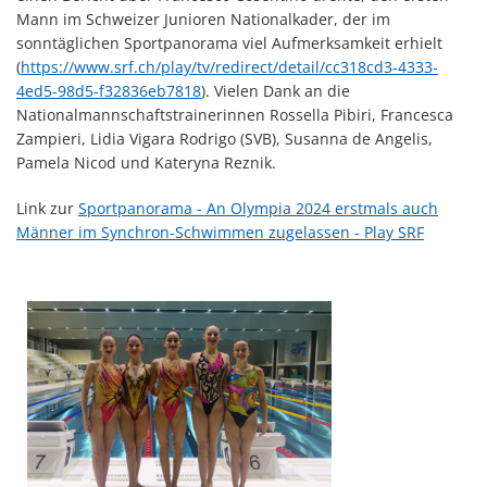
Mann im Schweizer Junioren Nationalkader, der im
sonntäglichen Sportpanorama viel Aufmerksamkeit erhielt
(
https://www.srf.ch/play/tv/redirect/detail/cc318cd3-4333-
4ed5-98d5-f32836eb7818
). Vielen Dank an die
Nationalmannschaftstrainerinnen Rossella Pibiri, Francesca
Zampieri, Lidia Vigara Rodrigo (SVB), Susanna de Angelis,
Pamela Nicod und Kateryna Reznik.
Link zur
Sportpanorama - An Olympia 2024 erstmals auch
Männer im Synchron-Schwimmen zugelassen - Play SRF