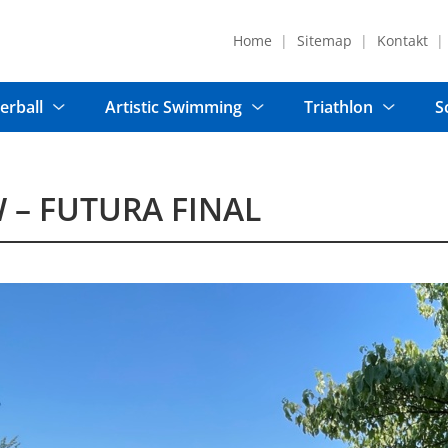
Home
Sitemap
Kontakt
erball
Artistic Swimming
Triathlon
S
 – FUTURA FINAL