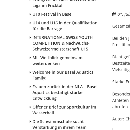
Liga im Fricktal
U10 Festival in Basel
01. Jul
U14 und U16 in der Qualifikation
Gesamtsi
für die Barrage
INTERNATIONAL SWISS YOUTH
Bei den 
COMPETITION & Nachwuchs-
Freistil 
Schweizermeisterschaft U15
Dicht ge
Mit Weitblick gemeinsam
Bestzeit
weiterdenken
Vielseitig
Welcome in our Basel Aquatics
Family!
Starke E
Frauen zurück in der NLA – Basel
Aquatics bestätigt starke
Besonder
Entwicklung
Athleten
abrufen.
Offener Brief zur Sportkultur im
Wasserball
Autor: C
Die Schwimmschule sucht
Verstärkung in ihrem Team!