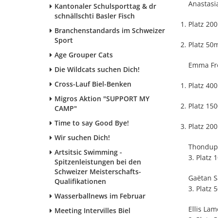
Anastasi
Kantonaler Schulsporttag & dr
schnällschti Basler Fisch
Platz 20
Branchenstandards im Schweizer
Sport
Platz 50m
Age Grouper Cats
Emma Fr
Die Wildcats suchen Dich!
Cross-Lauf Biel-Benken
Platz 400
Migros Aktion "SUPPORT MY
Platz 150
CAMP"
Time to say Good Bye!
Platz 200
Wir suchen Dich!
Thondup
Artsitsic Swimming -
3. Platz
Spitzenleistungen bei den
Schweizer Meisterschafts-
Gaëtan S
Qualifikationen
3. Platz 
Wasserballnews im Februar
Ellis Lam
Meeting Intervilles Biel