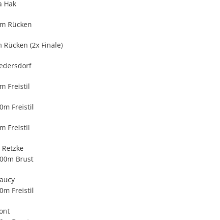
a Hak
0m Rücken
 Rücken (2x Finale)
edersdorf
m Freistil
0m Freistil
m Freistil
 Retzke
 100m Brust
aucy
50m Freistil
ont