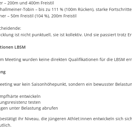
zer – 200m und 400m Freistil
allmeiner-Tobin – bis zu 111 % (100m Rücken), starke Fortschrit
er – 50m Freistil (104 %), 200m Freistil
cheidende:
cklung ist nicht punktuell, sie ist kollektiv. Und sie passiert trotz
ationen LBSM
em Meeting wurden keine direkten Qualifikationen für die LBSM err
ung
eeting war kein Saisonhöhepunkt, sondern ein bewusster Belastun
mpfhärte entwickeln
ngsresistenz testen
ngen unter Belastung abrufen
 bestätigt ihr Niveau, die jüngeren Athlet:innen entwickeln sich si
utlich.