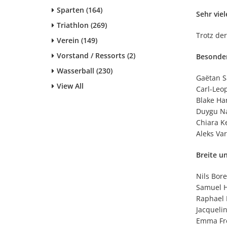
Sparten (164)
Sehr vie
Triathlon (269)
Trotz de
Verein (149)
Vorstand / Ressorts (2)
Besonde
Wasserball (230)
Gaëtan S
View All
Carl-Leop
Blake Ha
Duygu Na
Chiara Ke
Aleks Va
Breite u
Nils Bore
Samuel H
Raphael 
Jacqueli
Emma Fre