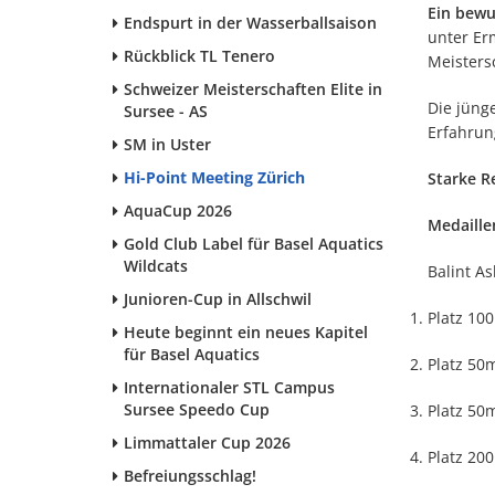
Ein bewu
Endspurt in der Wasserballsaison
unter Er
Rückblick TL Tenero
Meisters
Schweizer Meisterschaften Elite in
Die jünge
Sursee - AS
Erfahrun
SM in Uster
Hi-Point Meeting Zürich
Starke R
AquaCup 2026
Medaille
Gold Club Label für Basel Aquatics
Wildcats
Balint A
Junioren-Cup in Allschwil
Platz 100
Heute beginnt ein neues Kapitel
für Basel Aquatics
Platz 50m
Internationaler STL Campus
Sursee Speedo Cup
Platz 50m
Limmattaler Cup 2026
Platz 200
Befreiungsschlag!