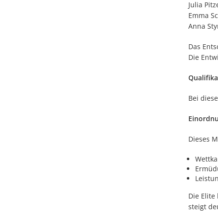
Julia Pit
Emma Sch
Anna Styn
Das Ents
Die Entwi
Qualifik
Bei dies
Einordn
Dieses M
Wettka
Ermüdu
Leistu
Die Elite
steigt de