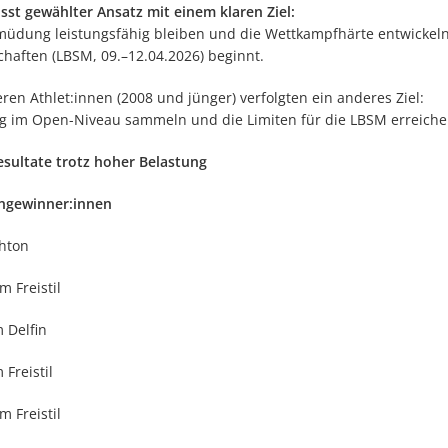
sst gewählter Ansatz mit einem klaren Ziel:
müdung leistungsfähig bleiben und die Wettkampfhärte entwickeln
chaften (LBSM, 09.–12.04.2026) beginnt.
ren Athlet:innen (2008 und jünger) verfolgten ein anderes Ziel:
g im Open-Niveau sammeln und die Limiten für die LBSM erreiche
esultate trotz hoher Belastung
ngewinner:innen
shton
m Freistil
 Delfin
 Freistil
m Freistil