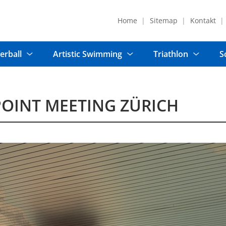
Home
Sitemap
Kontakt
erball
Artistic Swimming
Triathlon
S
POINT MEETING ZÜRICH