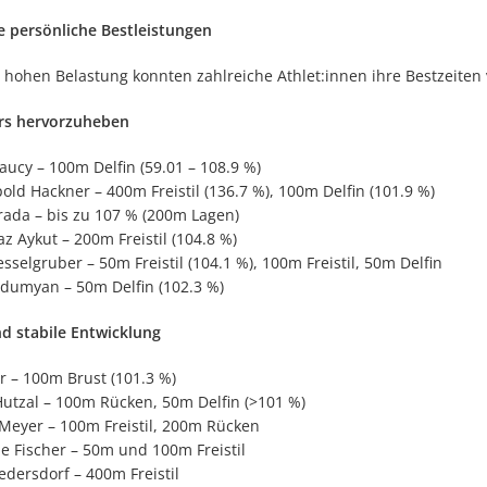
le persönliche Bestleistungen
r hohen Belastung konnten zahlreiche Athlet:innen ihre Bestzeiten
rs hervorzuheben
aucy – 100m Delfin (59.01 – 108.9 %)
old Hackner – 400m Freistil (136.7 %), 100m Delfin (101.9 %)
rada – bis zu 107 % (200m Lagen)
z Aykut – 200m Freistil (104.8 %)
sselgruber – 50m Freistil (104.1 %), 100m Freistil, 50m Delfin
rdumyan – 50m Delfin (102.3 %)
nd stabile Entwicklung
r – 100m Brust (101.3 %)
utzal – 100m Rücken, 50m Delfin (>101 %)
Meyer – 100m Freistil, 200m Rücken
ne Fischer – 50m und 100m Freistil
dersdorf – 400m Freistil