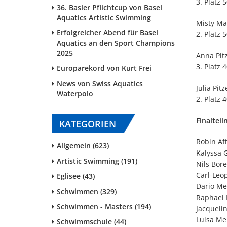
3. Platz 
36. Basler Pflichtcup von Basel
Aquatics Artistic Swimming
Misty Ma
Erfolgreicher Abend für Basel
2. Platz 
Aquatics an den Sport Champions
2025
Anna Pit
3. Platz 
Europarekord von Kurt Frei
News von Swiss Aquatics
Julia Pitz
Waterpolo
2. Platz 
Finaltei
KATEGORIEN
Robin Af
Allgemein (623)
Kalyssa G
Artistic Swimming (191)
Nils Bore
Carl-Leop
Eglisee (43)
Dario Me
Schwimmen (329)
Raphael 
Schwimmen - Masters (194)
Jacquelin
Luisa Me
Schwimmschule (44)