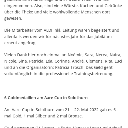
eingenommen. Also, sind viele Würste, Kuchen und Getränke
über die Theke und viele wohlwollende Menschen dort
gewesen.
Die Mitarbeiter vom ALDI inkl. Leitung waren begeistert und
allenfalls werden wir für nächstes Jahr für das Jubiläum
erneut angefragt.
Vielen Dank hier noch einmal an Noémie, Sara, Nerea, Naira,
Nicole, Sina, Patricia, Léa, Corinna, André, Clemens, Rita, Luci
und an die Organisatorin: Patricia Trösch. Das Geld geht
vollumfänglich in die professionelle Trainingsbetreuung.
6 Goldmedaillen am Aare Cup in Solothurn
Am Aare-Cup in Solothurn vom 21. - 22. Mai 2022 gab es 6
mal Gold, 1 mal Silber und 2 mal Bronze.
Gold gewannen (1) Aurora La Porta, Vanessa Lenz und Abigail