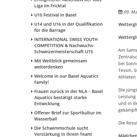
Liga im Fricktal
09. Ma
U10 Festival in Basel
U14 und U16 in der Qualifikation
Wettergl
für die Barrage
Wettergl
INTERNATIONAL SWISS YOUTH
COMPETITION & Nachwuchs-
Am Samst
Schweizermeisterschaft U15
Zentrals
Mit Weitblick gemeinsam
bei Sonn
weiterdenken
Tessin, 
Welcome in our Basel Aquatics
Athleten 
Family!
Die jüng
Frauen zurück in der NLA – Basel
Leistung
Aquatics bestätigt starke
und in d
Entwicklung
gekämpft
Offener Brief zur Sportkultur im
Wasserball
Die Resu
Die Schwimmschule sucht
Verstärkung in ihrem Team!
Mädchen 