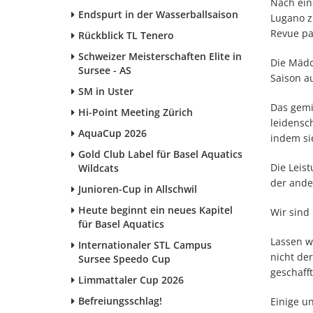
Nach ein
Endspurt in der Wasserballsaison
Lugano z
Revue pa
Rückblick TL Tenero
Schweizer Meisterschaften Elite in
Die Mädc
Sursee - AS
Saison a
SM in Uster
Das gemi
Hi-Point Meeting Zürich
leidensc
AquaCup 2026
indem si
Gold Club Label für Basel Aquatics
Die Leis
Wildcats
der ande
Junioren-Cup in Allschwil
Heute beginnt ein neues Kapitel
Wir sind
für Basel Aquatics
Lassen w
Internationaler STL Campus
nicht de
Sursee Speedo Cup
geschafft
Limmattaler Cup 2026
Befreiungsschlag!
Einige u