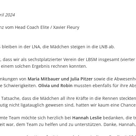
il 2024
nz vom Head Coach Elite / Xavier Fleury
s bleiben in der LNA, die Mädchen steigen in die LNB ab.
st, dass wir als sechstplatzierter Verein der LBSM insgesamt (viert
t einem solchen Ergebnis rechnen konnten.
ankungen von
Maria Mitbauer und Julia Pitzer
sowie die Abwesenhe
se Schwierigkeiten.
Olivia und Robin
mussten ebenfalls für ihre Ab
r Tatsache, dass die Mädchen all ihre Kräfte in die Rennen steck
utig nicht ligatauglich gewesen sind, hatten wir kaum eine Chance 
mte Team möchte sich herzlich bei
Hannah Leslie
bedanken, die tr
eit war, dem Team zu helfen und zu unterstützen. Danke, Hannah, 