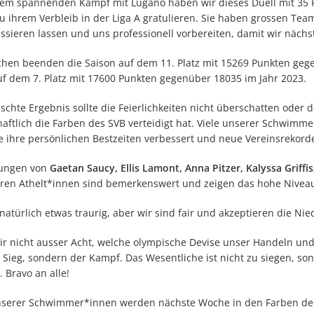
em spannenden Kampf mit Lugano haben wir dieses Duell mit 35 
u ihrem Verbleib in der Liga A gratulieren. Sie haben grossen Tea
ssieren lassen und uns professionell vorbereiten, damit wir nächst
hen beenden die Saison auf dem 11. Platz mit 15269 Punkten geg
uf dem 7. Platz mit 17600 Punkten gegenüber 18035 im Jahr 2023.
schte Ergebnis sollte die Feierlichkeiten nicht überschatten oder 
haftlich die Farben des SVB verteidigt hat. Viele unserer Schwi
e ihre persönlichen Bestzeiten verbessert und neue Vereinsrekorde
tungen von
Gaetan Saucy, Ellis Lamont, Anna Pitzer, Kalyssa Griff
ren Athelt*innen sind bemerkenswert und zeigen das hohe Nivea
 natürlich etwas traurig, aber wir sind fair und akzeptieren die N
ir nicht ausser Acht, welche olympische Devise unser Handeln un
r Sieg, sondern der Kampf. Das Wesentliche ist nicht zu siegen, s
. Bravo an alle!
nserer Schwimmer*innen werden nächste Woche in den Farben der 