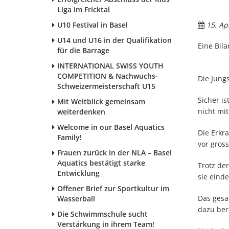
Liga im Fricktal
U10 Festival in Basel
15. Apr
U14 und U16 in der Qualifikation
Eine Bila
für die Barrage
INTERNATIONAL SWISS YOUTH
COMPETITION & Nachwuchs-
Die Jung
Schweizermeisterschaft U15
Sicher i
Mit Weitblick gemeinsam
nicht mi
weiterdenken
Welcome in our Basel Aquatics
Die Erkr
Family!
vor gros
Frauen zurück in der NLA – Basel
Aquatics bestätigt starke
Trotz de
Entwicklung
sie einde
Offener Brief zur Sportkultur im
Das gesa
Wasserball
dazu ber
Die Schwimmschule sucht
Verstärkung in ihrem Team!