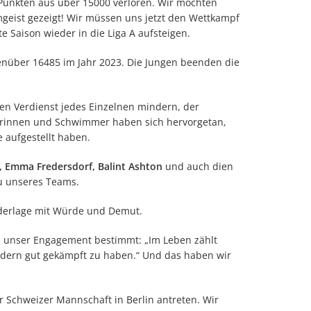
Punkten aus über 15000 verloren. Wir möchten
mgeist gezeigt! Wir müssen uns jetzt den Wettkampf
e Saison wieder in die Liga A aufsteigen.
enüber 16485 im Jahr 2023. Die Jungen beenden die
den Verdienst jedes Einzelnen mindern, der
mmerinnen und Schwimmer haben sich hervorgetan,
 aufgestellt haben.
is, Emma Fredersdorf, Balint Ashton
und auch dien
u unseres Teams.
iederlage mit Würde und Demut.
d unser Engagement bestimmt: „Im Leben zählt
ondern gut gekämpft zu haben.“ Und das haben wir
Schweizer Mannschaft in Berlin antreten. Wir