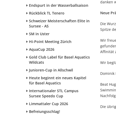
danken w
Endspurt in der Wasserballsaison
Neue Prä
Rückblick TL Tenero
Schweizer Meisterschaften Elite in
Die Wurz
Sursee - AS
Spitze de
SM in Uster
Wir freu
Hi-Point Meeting Zürich
gefunden 
AquaCup 2026
Affinität
Gold Club Label für Basel Aquatics
Wildcats
Wir begl
Junioren-Cup in Allschwil
Dominik 
Heute beginnt ein neues Kapitel
für Basel Aquatics
Beat Hug
Swimming
Internationaler STL Campus
Nachfolg
Sursee Speedo Cup
Limmattaler Cup 2026
Die übri
Befreiungsschlag!