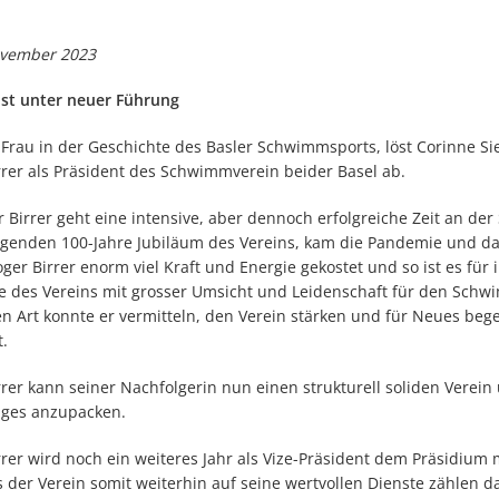
vember 2023
ist unter neuer Führung
e Frau in der Geschichte des Basler Schwimmsports, löst Corinne Sie
rrer als Präsident des Schwimmverein beider Basel ab.
r Birrer geht eine intensive, aber dennoch erfolgreiche Zeit an de
egenden 100-Jahre Jubiläum des Vereins, kam die Pandemie und da
er Birrer enorm viel Kraft und Energie gekostet und so ist es für i
e des Vereins mit grosser Umsicht und Leidenschaft für den Schw
en Art konnte er vermitteln, den Verein stärken und für Neues be
t.
rrer kann seiner Nachfolgerin nun einen strukturell soliden Verei
iges anzupacken.
rrer wird noch ein weiteres Jahr als Vize-Präsident dem Präsidium
s der Verein somit weiterhin auf seine wertvollen Dienste zählen 