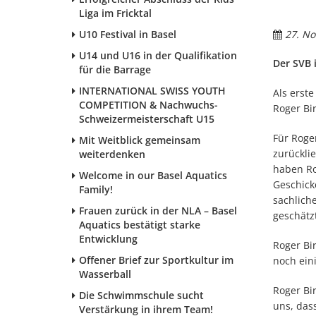
Liga im Fricktal
U10 Festival in Basel
27. No
U14 und U16 in der Qualifikation
Der SVB 
für die Barrage
INTERNATIONAL SWISS YOUTH
Als erst
COMPETITION & Nachwuchs-
Roger Bi
Schweizermeisterschaft U15
Für Roge
Mit Weitblick gemeinsam
zurückli
weiterdenken
haben Rog
Welcome in our Basel Aquatics
Geschick
Family!
sachlich
Frauen zurück in der NLA – Basel
geschätz
Aquatics bestätigt starke
Entwicklung
Roger Bi
Offener Brief zur Sportkultur im
noch ein
Wasserball
Roger Bi
Die Schwimmschule sucht
uns, das
Verstärkung in ihrem Team!