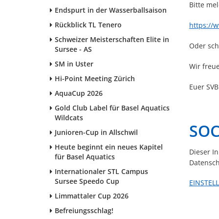
Bitte mel
Endspurt in der Wasserballsaison
Rückblick TL Tenero
https://
Schweizer Meisterschaften Elite in
Oder sch
Sursee - AS
SM in Uster
Wir freue
Hi-Point Meeting Zürich
Euer SV
AquaCup 2026
Gold Club Label für Basel Aquatics
Wildcats
SOC
Junioren-Cup in Allschwil
Heute beginnt ein neues Kapitel
Dieser I
für Basel Aquatics
Datensch
Internationaler STL Campus
Sursee Speedo Cup
EINSTEL
Limmattaler Cup 2026
Befreiungsschlag!