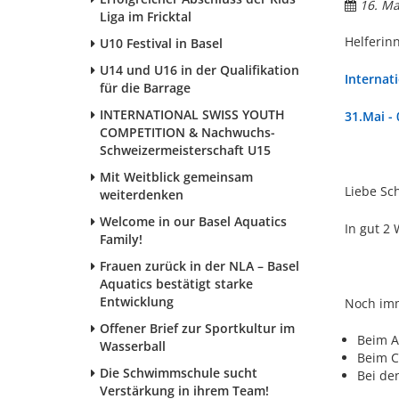
16. Ma
Liga im Fricktal
Helferin
U10 Festival in Basel
U14 und U16 in der Qualifikation
Internati
für die Barrage
INTERNATIONAL SWISS YOUTH
31.Mai - 
COMPETITION & Nachwuchs-
Schweizermeisterschaft U15
Mit Weitblick gemeinsam
Liebe S
weiterdenken
Welcome in our Basel Aquatics
In gut 2 
Family!
Frauen zurück in der NLA – Basel
Aquatics bestätigt starke
Entwicklung
Noch imm
Offener Brief zur Sportkultur im
Beim A
Wasserball
Beim C
Die Schwimmschule sucht
Bei de
Verstärkung in ihrem Team!